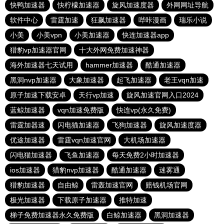
快鸭加速器
快柠檬加速器
旋风加速度器
外网网址导航
软件中心
雷霆加速
狂飙加速器
哔咔漫画
瑞乐小说
小美
小美vpn
小美加速器
快连加速器app
猎豹vp加速器官网
十大外网免费加速神器
海外加速器七天试用
hammer加速器
酷通加速器
黑洞nvp加速器
大象加速器
起飞加速器
老王vqn加速
原子加速下载安卓
天行vp加速
旋风加速官网入口2024
蓝鲸加速器
vqn加速免费版
快连vp(永久免费)
雷霆加器速
闪电猫加速器
飞狗加速器
旋风加速度器
优途加速器
雷霆vqn加速官网
大机场加速器
闪电猫加速器
飞鱼加速器
每天免费2小时加速器
ios加速器
猎豹nvp加速器
酷通加速器
迷雾通
猎豹加速器
自由鲸
雷轰加速官网
赔钱机场官网
极光加速器
下载原子加速器
推特加速
梯子免费加速器永久免费版
白鲸加速器
黑洞加速器