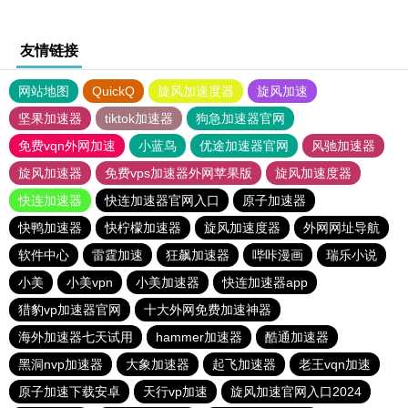
友情链接
网站地图
QuickQ
旋风加速度器
旋风加速
坚果加速器
tiktok加速器
狗急加速器官网
免费vqn外网加速
小蓝鸟
优途加速器官网
风驰加速器
旋风加速器
免费vps加速器外网苹果版
旋风加速度器
快连加速器
快连加速器官网入口
原子加速器
快鸭加速器
快柠檬加速器
旋风加速度器
外网网址导航
软件中心
雷霆加速
狂飙加速器
哔咔漫画
瑞乐小说
小美
小美vpn
小美加速器
快连加速器app
猎豹vp加速器官网
十大外网免费加速神器
海外加速器七天试用
hammer加速器
酷通加速器
黑洞nvp加速器
大象加速器
起飞加速器
老王vqn加速
原子加速下载安卓
天行vp加速
旋风加速官网入口2024