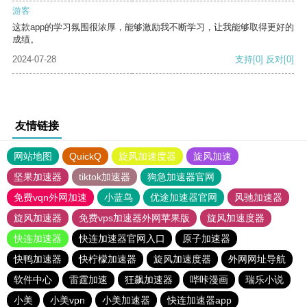
游客
这款app的学习氛围很浓厚，能够激励我不断学习，让我能够取得更好的
成绩。
2024-07-28
支持
[0]
反对
[0]
友情链接
网站地图
QuickQ
旋风加速度器
旋风加速
坚果加速器
tiktok加速器
狗急加速器官网
免费vqn外网加速
小蓝鸟
优途加速器官网
风驰加速器
旋风加速器
免费vps加速器外网苹果版
旋风加速度器
快连加速器
快连加速器官网入口
原子加速器
快鸭加速器
快柠檬加速器
旋风加速度器
外网网址导航
软件中心
雷霆加速
狂飙加速器
哔咔漫画
瑞乐小说
小美
小美vpn
小美加速器
快连加速器app