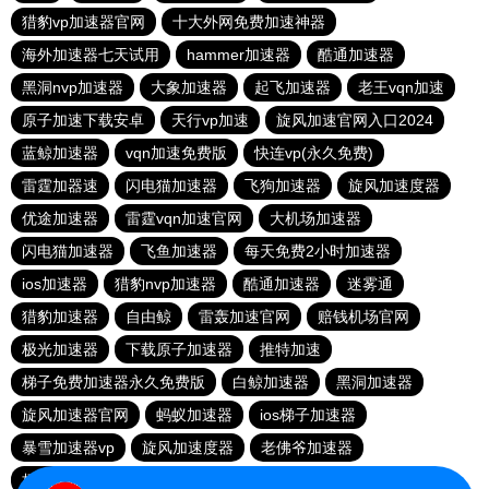
猎豹vp加速器官网
十大外网免费加速神器
海外加速器七天试用
hammer加速器
酷通加速器
黑洞nvp加速器
大象加速器
起飞加速器
老王vqn加速
原子加速下载安卓
天行vp加速
旋风加速官网入口2024
蓝鲸加速器
vqn加速免费版
快连vp(永久免费)
雷霆加器速
闪电猫加速器
飞狗加速器
旋风加速度器
优途加速器
雷霆vqn加速官网
大机场加速器
闪电猫加速器
飞鱼加速器
每天免费2小时加速器
ios加速器
猎豹nvp加速器
酷通加速器
迷雾通
猎豹加速器
自由鲸
雷轰加速官网
赔钱机场官网
极光加速器
下载原子加速器
推特加速
梯子免费加速器永久免费版
白鲸加速器
黑洞加速器
旋风加速器官网
蚂蚁加速器
ios梯子加速器
暴雪加速器vp
旋风加速度器
老佛爷加速器
极光aurora加速器
加速器试用30分钟