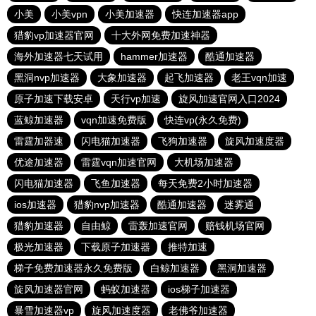
小美
小美vpn
小美加速器
快连加速器app
猎豹vp加速器官网
十大外网免费加速神器
海外加速器七天试用
hammer加速器
酷通加速器
黑洞nvp加速器
大象加速器
起飞加速器
老王vqn加速
原子加速下载安卓
天行vp加速
旋风加速官网入口2024
蓝鲸加速器
vqn加速免费版
快连vp(永久免费)
雷霆加器速
闪电猫加速器
飞狗加速器
旋风加速度器
优途加速器
雷霆vqn加速官网
大机场加速器
闪电猫加速器
飞鱼加速器
每天免费2小时加速器
ios加速器
猎豹nvp加速器
酷通加速器
迷雾通
猎豹加速器
自由鲸
雷轰加速官网
赔钱机场官网
极光加速器
下载原子加速器
推特加速
梯子免费加速器永久免费版
白鲸加速器
黑洞加速器
旋风加速器官网
蚂蚁加速器
ios梯子加速器
暴雪加速器vp
旋风加速度器
老佛爷加速器