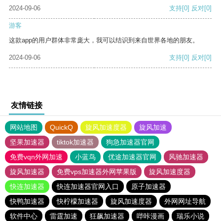
2024-09-06
支持
[0]
反对
[0]
游客
这款app的用户群体非常庞大，我可以结识到来自世界各地的朋友。
2024-09-06
支持
[0]
反对
[0]
友情链接
网站地图
QuickQ
旋风加速度器
旋风加速
坚果加速器
tiktok加速器
狗急加速器官网
免费vqn外网加速
小蓝鸟
优途加速器官网
风驰加速器
旋风加速器
免费vps加速器外网苹果版
旋风加速度器
快连加速器
快连加速器官网入口
原子加速器
快鸭加速器
快柠檬加速器
旋风加速度器
外网网址导航
软件中心
雷霆加速
狂飙加速器
哔咔漫画
瑞乐小说