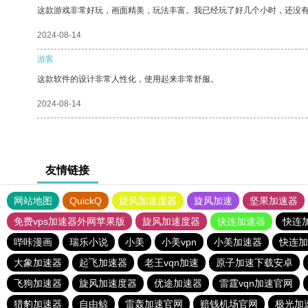
这款游戏非常好玩，画面精美，玩法丰富。我已经玩了好几个小时，还没
2024-08-14
游客
这款软件的设计非常人性化，使用起来非常舒服。
2024-08-14
友情链接
网站地图
QuickQ
旋风加速度器
旋风加速
坚果加速器
免费vps加速器外网苹果版
旋风加速度器
快连加速器
快连
哔咔漫画
瑞乐小说
小美
小美vpn
小美加速器
快连加
大象加速器
起飞加速器
老王vqn加速
原子加速下载安卓
飞狗加速器
旋风加速度器
优途加速器
雷霆vqn加速官网
猎豹加速器
自由鲸
雷轰加速官网
赔钱机场官网
极光加