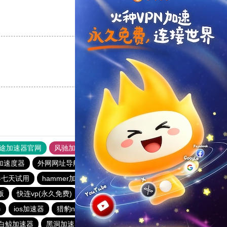
支持
[0]
反对
[0]
支持
[0]
反对
[0]
途加速器官网
风驰加速器
旋风加速器
加速度器
外网网址导航
软件中心
雷霆加速
狂飙加速器
器七天试用
hammer加速器
酷通加速器
黑洞nvp加速器
版
快连vp(永久免费)
雷霆加器速
闪电猫加速器
器
ios加速器
猎豹nvp加速器
酷通加速器
迷雾通
白鲸加速器
黑洞加速器
旋风加速器官网
蚂蚁加速器