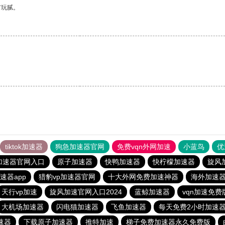
有玩腻。
tiktok加速器
狗急加速器官网
免费vqn外网加速
小蓝鸟
优
加速器官网入口
原子加速器
快鸭加速器
快柠檬加速器
旋风
速器app
猎豹vp加速器官网
十大外网免费加速神器
海外加速
天行vp加速
旋风加速官网入口2024
蓝鲸加速器
vqn加速免费
大机场加速器
闪电猫加速器
飞鱼加速器
每天免费2小时加速
速器
下载原子加速器
推特加速
梯子免费加速器永久免费版