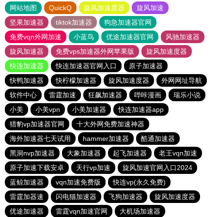
网站地图
QuickQ
旋风加速度器
旋风加速
坚果加速器
tiktok加速器
狗急加速器官网
免费vqn外网加速
小蓝鸟
优途加速器官网
风驰加速器
旋风加速器
免费vps加速器外网苹果版
旋风加速度器
快连加速器
快连加速器官网入口
原子加速器
快鸭加速器
快柠檬加速器
旋风加速度器
外网网址导航
软件中心
雷霆加速
狂飙加速器
哔咔漫画
瑞乐小说
小美
小美vpn
小美加速器
快连加速器app
猎豹vp加速器官网
十大外网免费加速神器
海外加速器七天试用
hammer加速器
酷通加速器
黑洞nvp加速器
大象加速器
起飞加速器
老王vqn加速
原子加速下载安卓
天行vp加速
旋风加速官网入口2024
蓝鲸加速器
vqn加速免费版
快连vp(永久免费)
雷霆加器速
闪电猫加速器
飞狗加速器
旋风加速度器
优途加速器
雷霆vqn加速官网
大机场加速器