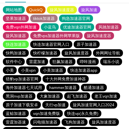
网站地图
QuickQ
旋风加速度器
旋风加速
坚果加速器
tiktok加速器
狗急加速器官网
免费vqn外网加速
小蓝鸟
优途加速器官网
风驰加速器
旋风加速器
免费vps加速器外网苹果版
旋风加速度器
快连加速器
快连加速器官网入口
原子加速器
快鸭加速器
快柠檬加速器
旋风加速度器
外网网址导航
软件中心
雷霆加速
狂飙加速器
哔咔漫画
瑞乐小说
小美
小美vpn
小美加速器
快连加速器app
猎豹vp加速器官网
十大外网免费加速神器
海外加速器七天试用
hammer加速器
酷通加速器
黑洞nvp加速器
大象加速器
起飞加速器
老王vqn加速
原子加速下载安卓
天行vp加速
旋风加速官网入口2024
蓝鲸加速器
vqn加速免费版
快连vp(永久免费)
雷霆加器速
闪电猫加速器
飞狗加速器
旋风加速度器