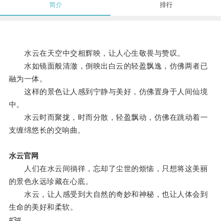
简介
排行
水云在天空中交相辉映，让人心生敬畏与赞叹。
水如镜面般清澈，倒映出白云的轻盈飘逸，仿佛两者已
融为一体。
这样的景色让人感到宁静与美好，仿佛置身于人间仙境
中。
水云时而聚拢，时而分散，轻盈飘动，仿佛在跳动着一
支缠绵悠长的交响曲。
水云官网
人们在水云间徜徉，忘却了尘世的烦恼，只想将这美丽
的景色永远珍藏在心底。
水云，让人感受到大自然的奇妙和神秘，也让人体会到
生命的美好和柔软。
#3#