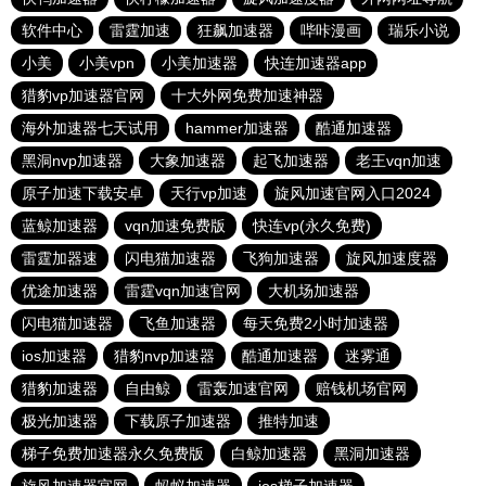
软件中心
雷霆加速
狂飙加速器
哔咔漫画
瑞乐小说
小美
小美vpn
小美加速器
快连加速器app
猎豹vp加速器官网
十大外网免费加速神器
海外加速器七天试用
hammer加速器
酷通加速器
黑洞nvp加速器
大象加速器
起飞加速器
老王vqn加速
原子加速下载安卓
天行vp加速
旋风加速官网入口2024
蓝鲸加速器
vqn加速免费版
快连vp(永久免费)
雷霆加器速
闪电猫加速器
飞狗加速器
旋风加速度器
优途加速器
雷霆vqn加速官网
大机场加速器
闪电猫加速器
飞鱼加速器
每天免费2小时加速器
ios加速器
猎豹nvp加速器
酷通加速器
迷雾通
猎豹加速器
自由鲸
雷轰加速官网
赔钱机场官网
极光加速器
下载原子加速器
推特加速
梯子免费加速器永久免费版
白鲸加速器
黑洞加速器