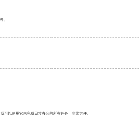
野。
。我可以使用它来完成日常办公的所有任务，非常方便。