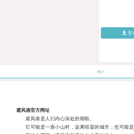
安
简介
避风港官方网址
避风港是人们内心深处的期盼。
它可能是一座小山村，远离喧嚣的城市；也可能是一