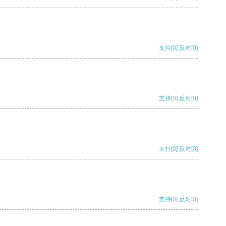
支持
[0]
反对
[0]
支持
[0]
反对
[0]
支持
[0]
反对
[0]
支持
[0]
反对
[0]