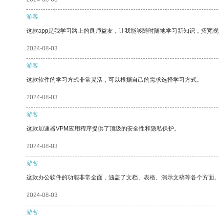
游客
这款app是我学习路上的良师益友，让我能够随时随地学习新知识，拓宽视
2024-08-03
游客
这款软件的学习方式非常灵活，可以根据自己的需求选择学习方式。
2024-08-03
游客
这款加速器VPM应用程序提供了顶级的安全性和隐私保护。
2024-08-03
游客
这款办公软件的功能非常全面，涵盖了文档、表格、演示文稿等各个方面
2024-08-03
游客