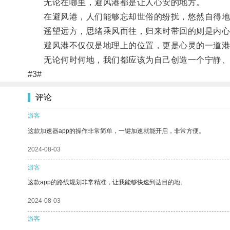
无论在哪里，避风港都是让人心安的地方。
在避风港，人们能够忘却世俗的纷扰，悠然自得地
遥望远方，思绪乘风而往，归来时带回的则是内心
避风港不仅仅是地理上的位置，更是心灵的一道港
无论何时何地，我们都应该为自己创造一个宁静、
#3#
评论
游客
这款加速器app的操作非常简单，一键加速就能开启，非常方便。
2024-08-03
游客
这款app的路线规划非常精准，让我能够快速到达目的地。
2024-08-03
游客