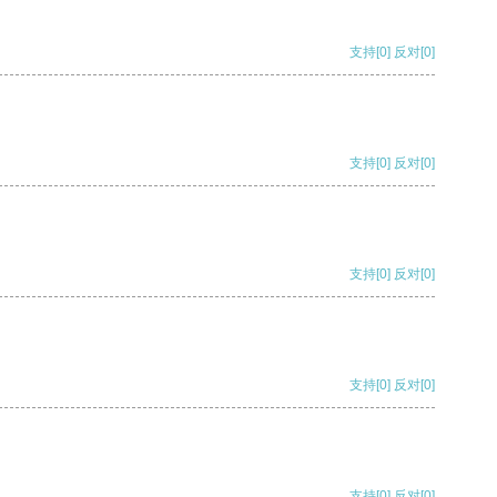
支持
[0]
反对
[0]
支持
[0]
反对
[0]
支持
[0]
反对
[0]
支持
[0]
反对
[0]
支持
[0]
反对
[0]