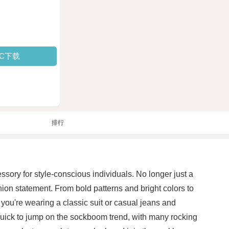
PC下载
排行
sory for style-conscious individuals. No longer just a
on statement. From bold patterns and bright colors to
you're wearing a classic suit or casual jeans and
 quick to jump on the sockboom trend, with many rocking