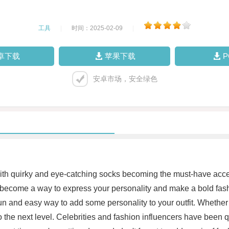
工具
|
时间：2025-02-09
|
卓下载
苹果下载
安卓市场，安全绿色
with quirky and eye-catching socks becoming the must-have acces
 become a way to express your personality and make a bold fashi
un and easy way to add some personality to your outfit. Whether 
to the next level. Celebrities and fashion influencers have been