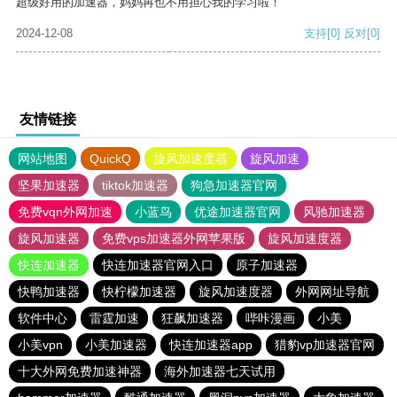
超级好用的加速器，妈妈再也不用担心我的学习啦！
2024-12-08
支持
[0]
反对
[0]
友情链接
网站地图
QuickQ
旋风加速度器
旋风加速
坚果加速器
tiktok加速器
狗急加速器官网
免费vqn外网加速
小蓝鸟
优途加速器官网
风驰加速器
旋风加速器
免费vps加速器外网苹果版
旋风加速度器
快连加速器
快连加速器官网入口
原子加速器
快鸭加速器
快柠檬加速器
旋风加速度器
外网网址导航
软件中心
雷霆加速
狂飙加速器
哔咔漫画
小美
小美vpn
小美加速器
快连加速器app
猎豹vp加速器官网
十大外网免费加速神器
海外加速器七天试用