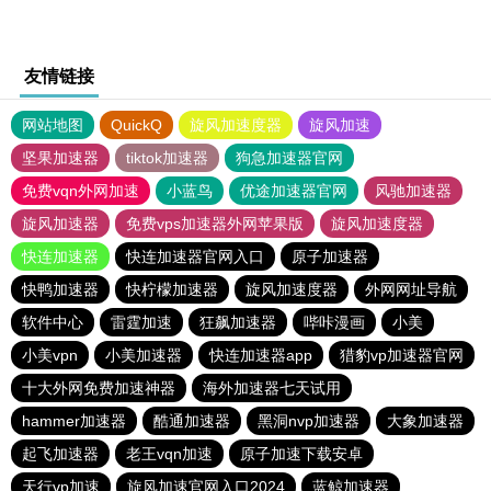
友情链接
网站地图
QuickQ
旋风加速度器
旋风加速
坚果加速器
tiktok加速器
狗急加速器官网
免费vqn外网加速
小蓝鸟
优途加速器官网
风驰加速器
旋风加速器
免费vps加速器外网苹果版
旋风加速度器
快连加速器
快连加速器官网入口
原子加速器
快鸭加速器
快柠檬加速器
旋风加速度器
外网网址导航
软件中心
雷霆加速
狂飙加速器
哔咔漫画
小美
小美vpn
小美加速器
快连加速器app
猎豹vp加速器官网
十大外网免费加速神器
海外加速器七天试用
hammer加速器
酷通加速器
黑洞nvp加速器
大象加速器
起飞加速器
老王vqn加速
原子加速下载安卓
天行vp加速
旋风加速官网入口2024
蓝鲸加速器