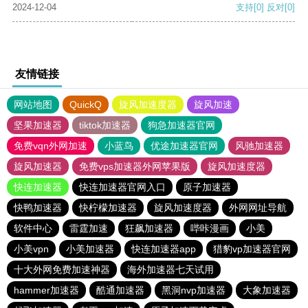
2024-12-04
支持
[0]
反对
[0]
友情链接
网站地图
QuickQ
旋风加速度器
旋风加速
坚果加速器
tiktok加速器
狗急加速器官网
免费vqn外网加速
小蓝鸟
优途加速器官网
风驰加速器
旋风加速器
免费vps加速器外网苹果版
旋风加速度器
快连加速器
快连加速器官网入口
原子加速器
快鸭加速器
快柠檬加速器
旋风加速度器
外网网址导航
软件中心
雷霆加速
狂飙加速器
哔咔漫画
小美
小美vpn
小美加速器
快连加速器app
猎豹vp加速器官网
十大外网免费加速神器
海外加速器七天试用
hammer加速器
酷通加速器
黑洞nvp加速器
大象加速器