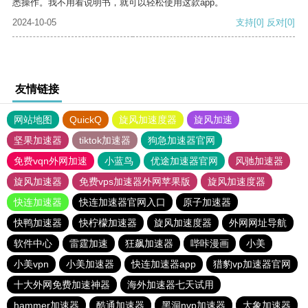
悉操作。我不用看说明书，就可以轻松使用这款app。
2024-10-05
支持
[0]
反对
[0]
友情链接
网站地图
QuickQ
旋风加速度器
旋风加速
坚果加速器
tiktok加速器
狗急加速器官网
免费vqn外网加速
小蓝鸟
优途加速器官网
风驰加速器
旋风加速器
免费vps加速器外网苹果版
旋风加速度器
快连加速器
快连加速器官网入口
原子加速器
快鸭加速器
快柠檬加速器
旋风加速度器
外网网址导航
软件中心
雷霆加速
狂飙加速器
哔咔漫画
小美
小美vpn
小美加速器
快连加速器app
猎豹vp加速器官网
十大外网免费加速神器
海外加速器七天试用
hammer加速器
酷通加速器
黑洞nvp加速器
大象加速器