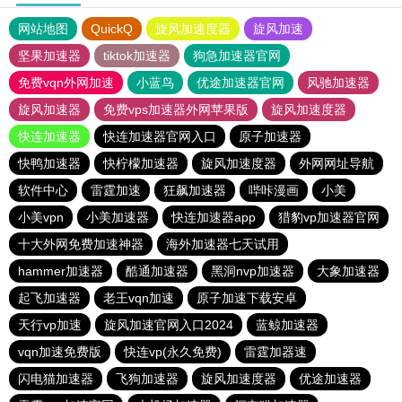
网站地图
QuickQ
旋风加速度器
旋风加速
坚果加速器
tiktok加速器
狗急加速器官网
免费vqn外网加速
小蓝鸟
优途加速器官网
风驰加速器
旋风加速器
免费vps加速器外网苹果版
旋风加速度器
快连加速器
快连加速器官网入口
原子加速器
快鸭加速器
快柠檬加速器
旋风加速度器
外网网址导航
软件中心
雷霆加速
狂飙加速器
哔咔漫画
小美
小美vpn
小美加速器
快连加速器app
猎豹vp加速器官网
十大外网免费加速神器
海外加速器七天试用
hammer加速器
酷通加速器
黑洞nvp加速器
大象加速器
起飞加速器
老王vqn加速
原子加速下载安卓
天行vp加速
旋风加速官网入口2024
蓝鲸加速器
vqn加速免费版
快连vp(永久免费)
雷霆加器速
闪电猫加速器
飞狗加速器
旋风加速度器
优途加速器