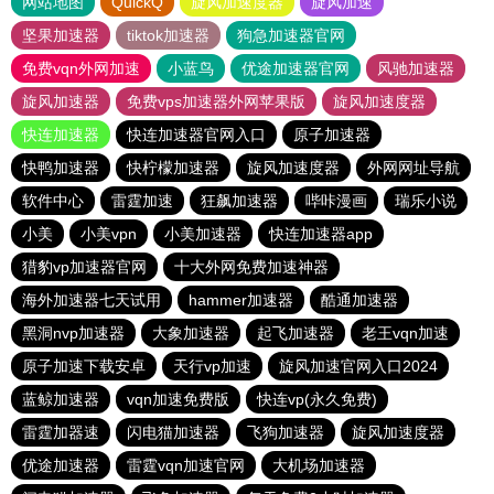
网站地图
QuickQ
旋风加速度器
旋风加速
坚果加速器
tiktok加速器
狗急加速器官网
免费vqn外网加速
小蓝鸟
优途加速器官网
风驰加速器
旋风加速器
免费vps加速器外网苹果版
旋风加速度器
快连加速器
快连加速器官网入口
原子加速器
快鸭加速器
快柠檬加速器
旋风加速度器
外网网址导航
软件中心
雷霆加速
狂飙加速器
哔咔漫画
瑞乐小说
小美
小美vpn
小美加速器
快连加速器app
猎豹vp加速器官网
十大外网免费加速神器
海外加速器七天试用
hammer加速器
酷通加速器
黑洞nvp加速器
大象加速器
起飞加速器
老王vqn加速
原子加速下载安卓
天行vp加速
旋风加速官网入口2024
蓝鲸加速器
vqn加速免费版
快连vp(永久免费)
雷霆加器速
闪电猫加速器
飞狗加速器
旋风加速度器
优途加速器
雷霆vqn加速官网
大机场加速器