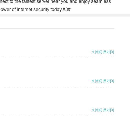
nect to the fastest server near you and enjoy seamless
wer of internet security today.#3#
支持
[0]
反对
[0]
支持
[0]
反对
[0]
支持
[0]
反对
[0]