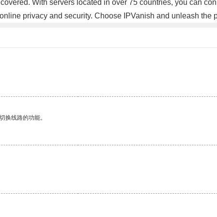
overed. With servers located in over 75 countries, you can con
nline privacy and security. Choose IPVanish and unleash the po
动切换线路的功能。