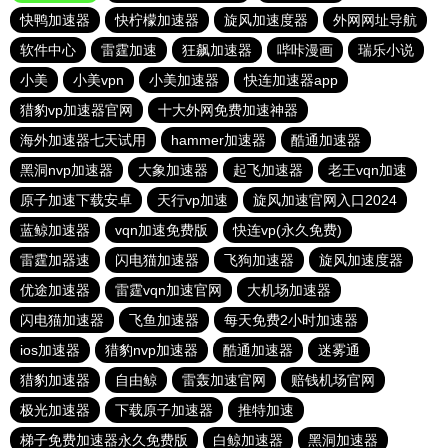
快鸭加速器
快柠檬加速器
旋风加速度器
外网网址导航
软件中心
雷霆加速
狂飙加速器
哔咔漫画
瑞乐小说
小美
小美vpn
小美加速器
快连加速器app
猎豹vp加速器官网
十大外网免费加速神器
海外加速器七天试用
hammer加速器
酷通加速器
黑洞nvp加速器
大象加速器
起飞加速器
老王vqn加速
原子加速下载安卓
天行vp加速
旋风加速官网入口2024
蓝鲸加速器
vqn加速免费版
快连vp(永久免费)
雷霆加器速
闪电猫加速器
飞狗加速器
旋风加速度器
优途加速器
雷霆vqn加速官网
大机场加速器
闪电猫加速器
飞鱼加速器
每天免费2小时加速器
ios加速器
猎豹nvp加速器
酷通加速器
迷雾通
猎豹加速器
自由鲸
雷轰加速官网
赔钱机场官网
极光加速器
下载原子加速器
推特加速
梯子免费加速器永久免费版
白鲸加速器
黑洞加速器