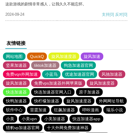
这款游戏的剧情非常感人，让我久久不能忘怀。
2024-09-24
支持
[0]
反对
[0]
友情链接
网站地图
QuickQ
旋风加速度器
旋风加速
坚果加速器
tiktok加速器
狗急加速器官网
免费vqn外网加速
小蓝鸟
优途加速器官网
风驰加速器
旋风加速器
免费vps加速器外网苹果版
旋风加速度器
快连加速器
快连加速器官网入口
原子加速器
快鸭加速器
快柠檬加速器
旋风加速度器
外网网址导航
软件中心
雷霆加速
狂飙加速器
哔咔漫画
瑞乐小说
小美
小美vpn
小美加速器
快连加速器app
猎豹vp加速器官网
十大外网免费加速神器