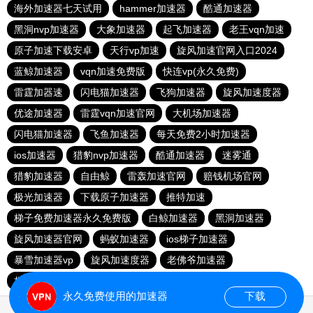
海外加速器七天试用
hammer加速器
酷通加速器
黑洞nvp加速器
大象加速器
起飞加速器
老王vqn加速
原子加速下载安卓
天行vp加速
旋风加速官网入口2024
蓝鲸加速器
vqn加速免费版
快连vp(永久免费)
雷霆加器速
闪电猫加速器
飞狗加速器
旋风加速度器
优途加速器
雷霆vqn加速官网
大机场加速器
闪电猫加速器
飞鱼加速器
每天免费2小时加速器
ios加速器
猎豹nvp加速器
酷通加速器
迷雾通
猎豹加速器
自由鲸
雷轰加速官网
赔钱机场官网
极光加速器
下载原子加速器
推特加速
梯子免费加速器永久免费版
白鲸加速器
黑洞加速器
旋风加速器官网
蚂蚁加速器
ios梯子加速器
暴雪加速器vp
旋风加速度器
老佛爷加速器
极光aurora加速器
加速器试用30分钟
永久免费使用的加速器
下载