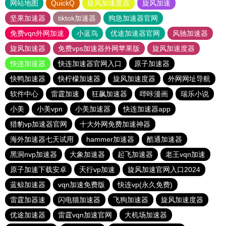
网站地图
QuickQ
旋风加速度器
旋风加速
坚果加速器
tiktok加速器
狗急加速器官网
免费vqn外网加速
小蓝鸟
优途加速器官网
风驰加速器
旋风加速器
免费vps加速器外网苹果版
旋风加速度器
快连加速器
快连加速器官网入口
原子加速器
快鸭加速器
快柠檬加速器
旋风加速度器
外网网址导航
软件中心
雷霆加速
狂飙加速器
哔咔漫画
瑞乐小说
小美
小美vpn
小美加速器
快连加速器app
猎豹vp加速器官网
十大外网免费加速神器
海外加速器七天试用
hammer加速器
酷通加速器
黑洞nvp加速器
大象加速器
起飞加速器
老王vqn加速
原子加速下载安卓
天行vp加速
旋风加速官网入口2024
蓝鲸加速器
vqn加速免费版
快连vp(永久免费)
雷霆加器速
闪电猫加速器
飞狗加速器
旋风加速度器
优途加速器
雷霆vqn加速官网
大机场加速器