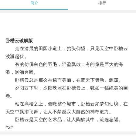
简介
排行
卧槽云破解版
走在清晨的田园小道上，抬头仰望，只见天空中卧槽云
波澜起伏。
有的仿佛白色的羽毛，轻盈飘散；有的像是巨大的海
浪，汹涌奔腾。
卧槽云总是那么神秘而美丽，在蓝天下舞动、飘荡。
夕阳西下时，夕阳映照在卧槽云上，犹如一幅绝美的画
卷。
站在高楼之上，俯瞰整个城市，卧槽云如梦幻仙境，在
天空中飘渺飞舞，让人不禁感叹大自然的神奇魅力。
卧槽云是天空的艺术品，让人陶醉其中，流连忘返。
#3#