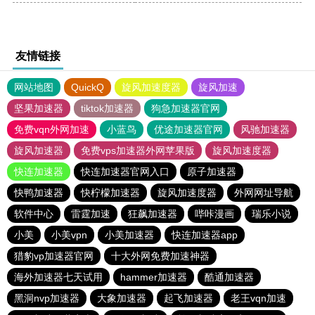
友情链接
网站地图
QuickQ
旋风加速度器
旋风加速
坚果加速器
tiktok加速器
狗急加速器官网
免费vqn外网加速
小蓝鸟
优途加速器官网
风驰加速器
旋风加速器
免费vps加速器外网苹果版
旋风加速度器
快连加速器
快连加速器官网入口
原子加速器
快鸭加速器
快柠檬加速器
旋风加速度器
外网网址导航
软件中心
雷霆加速
狂飙加速器
哔咔漫画
瑞乐小说
小美
小美vpn
小美加速器
快连加速器app
猎豹vp加速器官网
十大外网免费加速神器
海外加速器七天试用
hammer加速器
酷通加速器
黑洞nvp加速器
大象加速器
起飞加速器
老王vqn加速