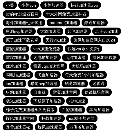
小美
小美vpn
小美加速器
快连加速器app
猎豹vp加速器官网
十大外网免费加速神器
海外加速器七天试用
hammer加速器
酷通加速器
黑洞nvp加速器
大象加速器
起飞加速器
老王vqn加速
原子加速下载安卓
天行vp加速
旋风加速官网入口2024
蓝鲸加速器
vqn加速免费版
快连vp(永久免费)
雷霆加器速
闪电猫加速器
飞狗加速器
旋风加速度器
优途加速器
雷霆vqn加速官网
大机场加速器
闪电猫加速器
飞鱼加速器
每天免费2小时加速器
ios加速器
猎豹nvp加速器
酷通加速器
迷雾通
猎豹加速器
自由鲸
雷轰加速官网
赔钱机场官网
极光加速器
下载原子加速器
推特加速
梯子免费加速器永久免费版
白鲸加速器
黑洞加速器
旋风加速器官网
蚂蚁加速器
ios梯子加速器
暴雪加速器vp
旋风加速度器
老佛爷加速器