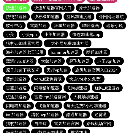
快连加速器
快连加速器官网入口
原子加速器
快鸭加速器
快柠檬加速器
旋风加速度器
外网网址导航
软件中心
雷霆加速
狂飙加速器
哔咔漫画
瑞乐小说
小美
小美vpn
小美加速器
快连加速器app
猎豹vp加速器官网
十大外网免费加速神器
海外加速器七天试用
hammer加速器
酷通加速器
黑洞nvp加速器
大象加速器
起飞加速器
老王vqn加速
原子加速下载安卓
天行vp加速
旋风加速官网入口2024
蓝鲸加速器
vqn加速免费版
快连vp(永久免费)
雷霆加器速
闪电猫加速器
飞狗加速器
旋风加速度器
优途加速器
雷霆vqn加速官网
大机场加速器
闪电猫加速器
飞鱼加速器
每天免费2小时加速器
ios加速器
猎豹nvp加速器
酷通加速器
迷雾通
猎豹加速器
自由鲸
雷轰加速官网
赔钱机场官网
极光加速器
下载原子加速器
推特加速