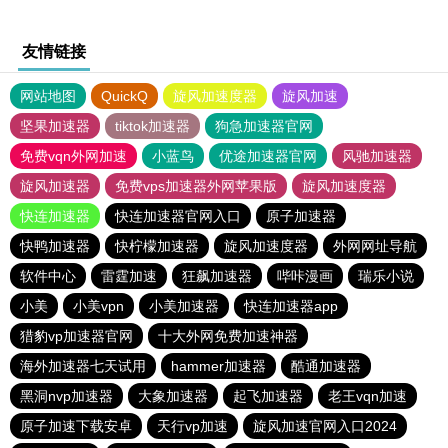
友情链接
网站地图
QuickQ
旋风加速度器
旋风加速
坚果加速器
tiktok加速器
狗急加速器官网
免费vqn外网加速
小蓝鸟
优途加速器官网
风驰加速器
旋风加速器
免费vps加速器外网苹果版
旋风加速度器
快连加速器
快连加速器官网入口
原子加速器
快鸭加速器
快柠檬加速器
旋风加速度器
外网网址导航
软件中心
雷霆加速
狂飙加速器
哔咔漫画
瑞乐小说
小美
小美vpn
小美加速器
快连加速器app
猎豹vp加速器官网
十大外网免费加速神器
海外加速器七天试用
hammer加速器
酷通加速器
黑洞nvp加速器
大象加速器
起飞加速器
老王vqn加速
原子加速下载安卓
天行vp加速
旋风加速官网入口2024