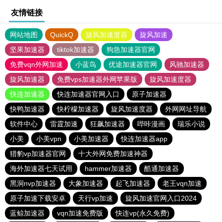
友情链接
网站地图
QuickQ
旋风加速度器
旋风加速
坚果加速器
tiktok加速器
狗急加速器官网
免费vqn外网加速
小蓝鸟
优途加速器官网
风驰加速器
旋风加速器
免费vps加速器外网苹果版
旋风加速度器
快连加速器
快连加速器官网入口
原子加速器
快鸭加速器
快柠檬加速器
旋风加速度器
外网网址导航
软件中心
雷霆加速
狂飙加速器
哔咔漫画
瑞乐小说
小美
小美vpn
小美加速器
快连加速器app
猎豹vp加速器官网
十大外网免费加速神器
海外加速器七天试用
hammer加速器
酷通加速器
黑洞nvp加速器
大象加速器
起飞加速器
老王vqn加速
原子加速下载安卓
天行vp加速
旋风加速官网入口2024
蓝鲸加速器
vqn加速免费版
快连vp(永久免费)