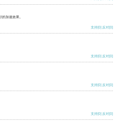
好的加速效果。
支持
[0]
反对
[0]
支持
[0]
反对
[0]
支持
[0]
反对
[0]
支持
[0]
反对
[0]