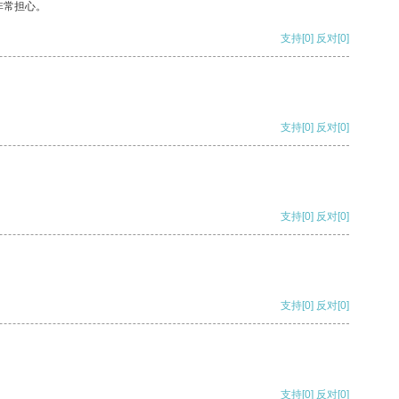
非常担心。
支持
[0]
反对
[0]
支持
[0]
反对
[0]
支持
[0]
反对
[0]
支持
[0]
反对
[0]
支持
[0]
反对
[0]