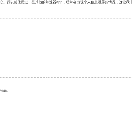
放心。我以前使用过一些其他的加速器app，经常会出现个人信息泄露的情况，这让我
的商品。