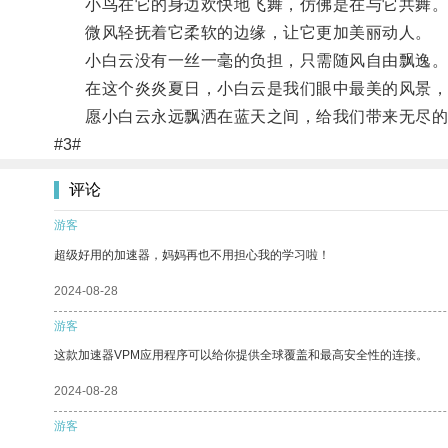
小鸟在它的身边欢快地飞舞，仿佛是在与它共舞
微风轻抚着它柔软的边缘，让它更加美丽动人。
小白云没有一丝一毫的负担，只需随风自由飘逸
在这个炎炎夏日，小白云是我们眼中最美的风景，
愿小白云永远飘洒在蓝天之间，给我们带来无尽的
#3#
评论
游客
超级好用的加速器，妈妈再也不用担心我的学习啦！
2024-08-28
游客
这款加速器VPM应用程序可以给你提供全球覆盖和最高安全性的连接。
2024-08-28
游客