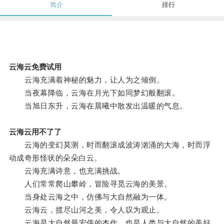
简介
排行
云海云免费试用
云海充满着神秘的魅力，让人为之倾倒。
当夜幕降临，云海在月光下如同梦幻般翻滚。
当旭日东升，云海在晨曦中散发出温暖的气息。
云海云用不了了
云海的变幻莫测，时而翻滚成波涛汹涌的大海，时而浮
动成奇形怪状的朵朵白云。
云海充满诗意，也充满挑战。
人们常常爬山攀岭，冒险寻觅云海的美景。
当身处云海之中，仿佛与大自然融为一体。
云海云，揽尽山河之美，令人叹为观止。
云海是大自然最宏伟的杰作，也是人类与大自然的美好