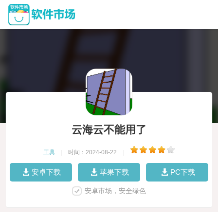
云海云不能用了
工具
|
时间：2024-08-22
|
安卓下载
苹果下载
PC下载
安卓市场，安全绿色