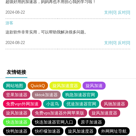
超级好用的加速器，妈妈再也不用担心我的学习啦！
2024-08-22
支持
[0]
反对
[0]
游客
这款软件非常实用，可以帮助我解决很多问题。
2024-08-22
支持
[0]
反对
[0]
友情链接
网站地图
QuickQ
旋风加速度器
旋风加速
坚果加速器
tiktok加速器
狗急加速器官网
免费vqn外网加速
小蓝鸟
优途加速器官网
风驰加速器
旋风加速器
免费vps加速器外网苹果版
旋风加速度器
快连加速器
快连加速器官网入口
原子加速器
快鸭加速器
快柠檬加速器
旋风加速度器
外网网址导航