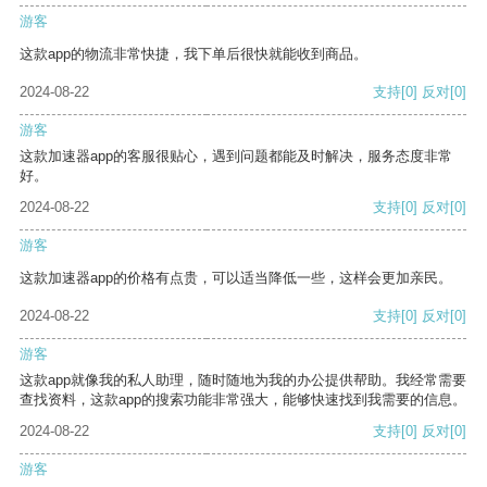
游客
这款app的物流非常快捷，我下单后很快就能收到商品。
2024-08-22
支持
[0]
反对
[0]
游客
这款加速器app的客服很贴心，遇到问题都能及时解决，服务态度非常
好。
2024-08-22
支持
[0]
反对
[0]
游客
这款加速器app的价格有点贵，可以适当降低一些，这样会更加亲民。
2024-08-22
支持
[0]
反对
[0]
游客
这款app就像我的私人助理，随时随地为我的办公提供帮助。我经常需要
查找资料，这款app的搜索功能非常强大，能够快速找到我需要的信息。
2024-08-22
支持
[0]
反对
[0]
游客