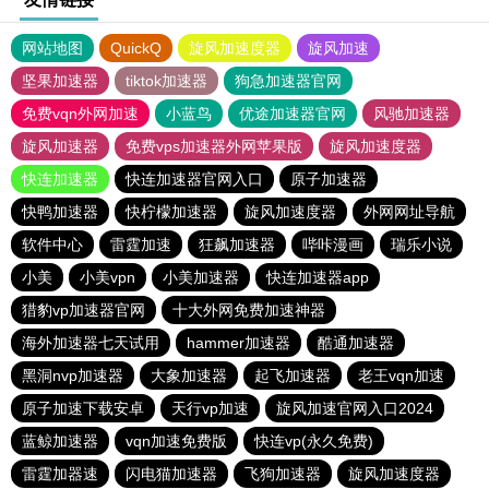
网站地图
QuickQ
旋风加速度器
旋风加速
坚果加速器
tiktok加速器
狗急加速器官网
免费vqn外网加速
小蓝鸟
优途加速器官网
风驰加速器
旋风加速器
免费vps加速器外网苹果版
旋风加速度器
快连加速器
快连加速器官网入口
原子加速器
快鸭加速器
快柠檬加速器
旋风加速度器
外网网址导航
软件中心
雷霆加速
狂飙加速器
哔咔漫画
瑞乐小说
小美
小美vpn
小美加速器
快连加速器app
猎豹vp加速器官网
十大外网免费加速神器
海外加速器七天试用
hammer加速器
酷通加速器
黑洞nvp加速器
大象加速器
起飞加速器
老王vqn加速
原子加速下载安卓
天行vp加速
旋风加速官网入口2024
蓝鲸加速器
vqn加速免费版
快连vp(永久免费)
雷霆加器速
闪电猫加速器
飞狗加速器
旋风加速度器