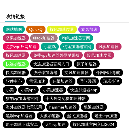
友情链接
网站地图
QuickQ
旋风加速度器
旋风加速
坚果加速器
tiktok加速器
狗急加速器官网
免费vqn外网加速
小蓝鸟
优途加速器官网
风驰加速器
旋风加速器
免费vps加速器外网苹果版
旋风加速度器
快连加速器
快连加速器官网入口
原子加速器
快鸭加速器
快柠檬加速器
旋风加速度器
外网网址导航
软件中心
雷霆加速
狂飙加速器
哔咔漫画
瑞乐小说
小美
小美vpn
小美加速器
快连加速器app
猎豹vp加速器官网
十大外网免费加速神器
海外加速器七天试用
hammer加速器
酷通加速器
黑洞nvp加速器
大象加速器
起飞加速器
老王vqn加速
原子加速下载安卓
天行vp加速
旋风加速官网入口2024