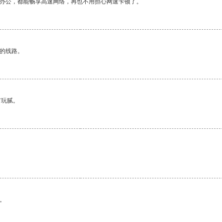
作办公，都能畅享高速网络，再也不用担心网速卡顿了。
区的线路。
有玩腻。
。