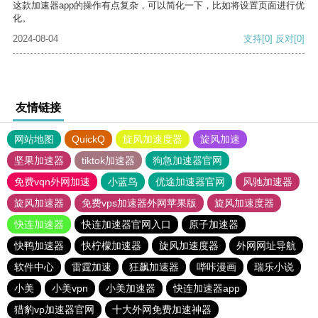
这款加速器app的操作有点复杂，可以简化一下，比如将设置页面进行优
化。
2024-08-04
支持
[0]
反对
[0]
友情链接
网站地图
QuickQ
旋风加速度器
旋风加速
坚果加速器
tiktok加速器
狗急加速器官网
免费vqn外网加速
小蓝鸟
优途加速器官网
风驰加速器
旋风加速器
免费vps加速器外网苹果版
旋风加速度器
快连加速器
快连加速器官网入口
原子加速器
快鸭加速器
快柠檬加速器
旋风加速度器
外网网址导航
软件中心
雷霆加速
狂飙加速器
哔咔漫画
瑞乐小说
小美
小美vpn
小美加速器
快连加速器app
猎豹vp加速器官网
十大外网免费加速神器