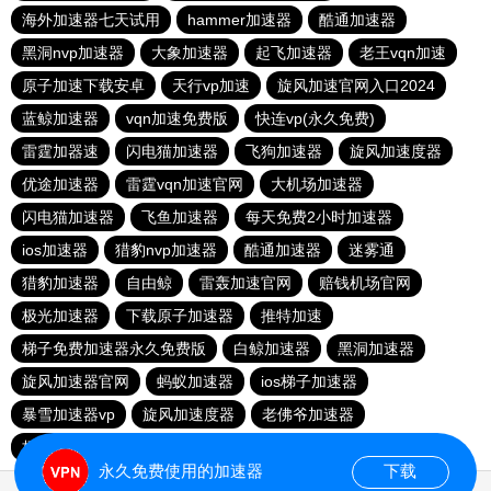
海外加速器七天试用
hammer加速器
酷通加速器
黑洞nvp加速器
大象加速器
起飞加速器
老王vqn加速
原子加速下载安卓
天行vp加速
旋风加速官网入口2024
蓝鲸加速器
vqn加速免费版
快连vp(永久免费)
雷霆加器速
闪电猫加速器
飞狗加速器
旋风加速度器
优途加速器
雷霆vqn加速官网
大机场加速器
闪电猫加速器
飞鱼加速器
每天免费2小时加速器
ios加速器
猎豹nvp加速器
酷通加速器
迷雾通
猎豹加速器
自由鲸
雷轰加速官网
赔钱机场官网
极光加速器
下载原子加速器
推特加速
梯子免费加速器永久免费版
白鲸加速器
黑洞加速器
旋风加速器官网
蚂蚁加速器
ios梯子加速器
暴雪加速器vp
旋风加速度器
老佛爷加速器
极光aurora加速器
加速器试用30分钟
永久免费使用的加速器
下载