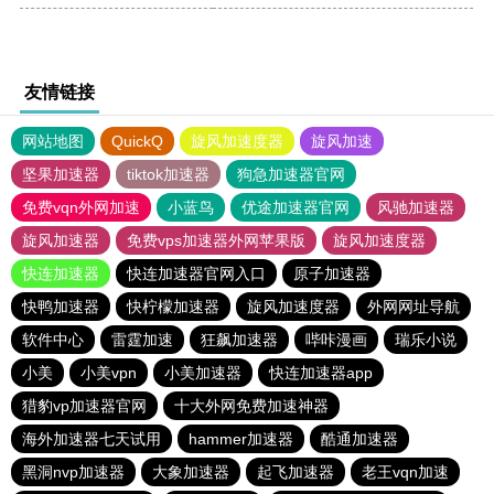
友情链接
网站地图
QuickQ
旋风加速度器
旋风加速
坚果加速器
tiktok加速器
狗急加速器官网
免费vqn外网加速
小蓝鸟
优途加速器官网
风驰加速器
旋风加速器
免费vps加速器外网苹果版
旋风加速度器
快连加速器
快连加速器官网入口
原子加速器
快鸭加速器
快柠檬加速器
旋风加速度器
外网网址导航
软件中心
雷霆加速
狂飙加速器
哔咔漫画
瑞乐小说
小美
小美vpn
小美加速器
快连加速器app
猎豹vp加速器官网
十大外网免费加速神器
海外加速器七天试用
hammer加速器
酷通加速器
黑洞nvp加速器
大象加速器
起飞加速器
老王vqn加速