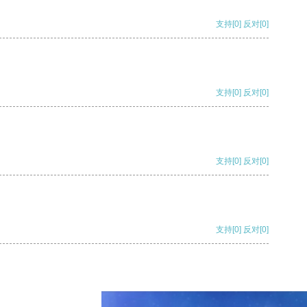
支持
[0]
反对
[0]
支持
[0]
反对
[0]
支持
[0]
反对
[0]
支持
[0]
反对
[0]
支持
[0]
反对
[0]