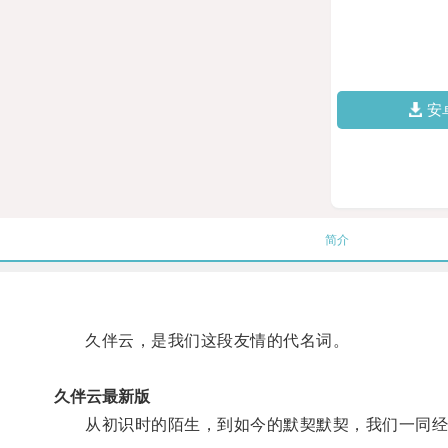
安
简介
久伴云，是我们这段友情的代名词。
久伴云最新版
从初识时的陌生，到如今的默契默契，我们一同经