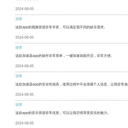
2024-08-05
游客
这款app的视频资源非常丰富，可以满足我不同的娱乐需求。
2024-08-05
游客
这款加速器app的操作非常简单，一键加速就能开启，非常方便。
2024-08-05
游客
这款加速器app的安全性很高，使用过程中不会泄露个人信息，让我非常放
2024-08-05
游客
这款app的音乐资源非常优质，可以让我尽情享受音乐的魅力。
2024-08-05