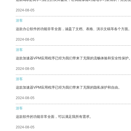
2024-08-05
游客
这款办公软件的功能非常全面，涵盖了文档、表格、演示文稿等各个方面
2024-08-05
游客
这款加速器VPM应用程序已经为我们带来了无限的流畅体验和安全性保护
2024-08-05
游客
这款加速器VPM应用程序已经为我们带来了无限的隐私保护和自由。
2024-08-05
游客
这款软件的功能非常全面，可以满足我所有需求。
2024-08-05