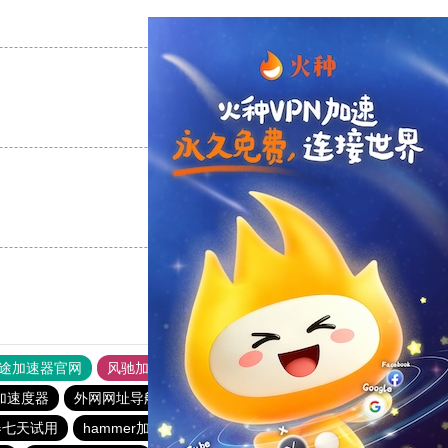
支持
[0]
反对
[0]
支持
[0]
反对
[0]
支持
[0]
反对
[0]
途加速器官网
风驰加速器
旋风加速器
加速度器
外网网址导航
软件中心
雷霆加速
狂飙加速器
器七天试用
hammer加速器
酷通加速器
黑洞nvp加速器