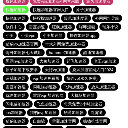
旋风加速器
免费vps加速器外网苹果版
旋风加速度器
快连加速器
快连加速器官网入口
原子加速器
快鸭加速器
快柠檬加速器
旋风加速度器
外网网址导航
软件中心
雷霆加速
狂飙加速器
哔咔漫画
瑞乐小说
小美
小美vpn
小美加速器
快连加速器app
猎豹vp加速器官网
十大外网免费加速神器
海外加速器七天试用
hammer加速器
酷通加速器
黑洞nvp加速器
大象加速器
起飞加速器
老王vqn加速
原子加速下载安卓
天行vp加速
旋风加速官网入口2024
蓝鲸加速器
vqn加速免费版
快连vp(永久免费)
雷霆加器速
闪电猫加速器
飞狗加速器
旋风加速度器
优途加速器
雷霆vqn加速官网
大机场加速器
闪电猫加速器
飞鱼加速器
每天免费2小时加速器
ios加速器
猎豹nvp加速器
酷通加速器
迷雾通
猎豹加速器
自由鲸
雷轰加速官网
赔钱机场官网