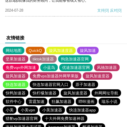
这款app就像我的财务顾问，让我能够省钱又省心。
2024-07-28
支持
[0]
反对
[0]
友情链接
网站地图
QuickQ
旋风加速度器
旋风加速
坚果加速器
tiktok加速器
狗急加速器官网
免费vqn外网加速
小蓝鸟
优途加速器官网
风驰加速器
旋风加速器
免费vps加速器外网苹果版
旋风加速度器
快连加速器
快连加速器官网入口
原子加速器
快鸭加速器
快柠檬加速器
旋风加速度器
外网网址导航
软件中心
雷霆加速
狂飙加速器
哔咔漫画
瑞乐小说
小美
小美vpn
小美加速器
快连加速器app
猎豹vp加速器官网
十大外网免费加速神器