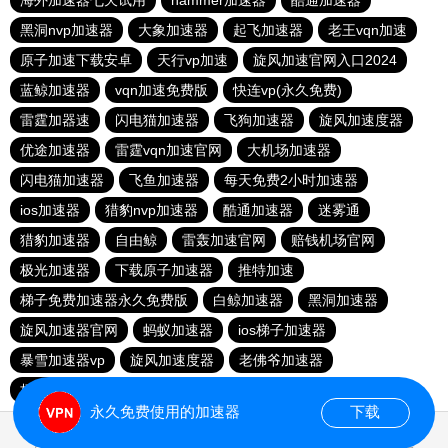
海外加速器七天试用
hammer加速器
酷通加速器
黑洞nvp加速器
大象加速器
起飞加速器
老王vqn加速
原子加速下载安卓
天行vp加速
旋风加速官网入口2024
蓝鲸加速器
vqn加速免费版
快连vp(永久免费)
雷霆加器速
闪电猫加速器
飞狗加速器
旋风加速度器
优途加速器
雷霆vqn加速官网
大机场加速器
闪电猫加速器
飞鱼加速器
每天免费2小时加速器
ios加速器
猎豹nvp加速器
酷通加速器
迷雾通
猎豹加速器
自由鲸
雷轰加速官网
赔钱机场官网
极光加速器
下载原子加速器
推特加速
梯子免费加速器永久免费版
白鲸加速器
黑洞加速器
旋风加速器官网
蚂蚁加速器
ios梯子加速器
暴雪加速器vp
旋风加速度器
老佛爷加速器
极光aurora加速器
加速器试用30分钟
永久免费使用的加速器
下载
0.017233s