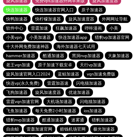
旋风加速器
免费vps加速器外网苹果版
旋风加速度器
快连加速器
快连加速器官网入口
原子加速器
快鸭加速器
快柠檬加速器
旋风加速度器
外网网址导航
软件中心
雷霆加速
狂飙加速器
哔咔漫画
小美
小美vpn
小美加速器
快连加速器app
猎豹vp加速器官网
十大外网免费加速神器
海外加速器七天试用
hammer加速器
酷通加速器
黑洞nvp加速器
大象加速器
老王vqn加速
原子加速下载安卓
天行vp加速
旋风加速官网入口2024
蓝鲸加速器
vqn加速免费版
快连vp(永久免费)
雷霆加器速
闪电猫加速器
飞狗加速器
旋风加速度器
优途加速器
雷霆vqn加速官网
大机场加速器
闪电猫加速器
飞鱼加速器
每天免费2小时加速器
ios加速器
猎豹nvp加速器
酷通加速器
迷雾通
猎豹加速器
自由鲸
雷轰加速官网
赔钱机场官网
极光加速器