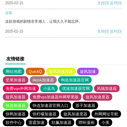
2025-02-15
支持
[0]
反对
[0]
游客
这款游戏的剧情非常感人，让我久久不能忘怀。
2025-02-15
支持
[0]
反对
[0]
友情链接
网站地图
QuickQ
旋风加速度器
旋风加速
坚果加速器
tiktok加速器
狗急加速器官网
免费vqn外网加速
小蓝鸟
优途加速器官网
风驰加速器
旋风加速器
免费vps加速器外网苹果版
旋风加速度器
快连加速器
快连加速器官网入口
原子加速器
快鸭加速器
快柠檬加速器
旋风加速度器
外网网址导航
软件中心
雷霆加速
狂飙加速器
哔咔漫画
小美