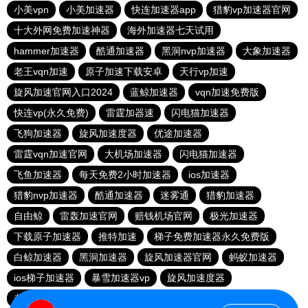
小美vpn
小美加速器
快连加速器app
猎豹vp加速器官网
十大外网免费加速神器
海外加速器七天试用
hammer加速器
酷通加速器
黑洞nvp加速器
大象加速器
老王vqn加速
原子加速下载安卓
天行vp加速
旋风加速官网入口2024
蓝鲸加速器
vqn加速免费版
快连vp(永久免费)
雷霆加器速
闪电猫加速器
飞狗加速器
旋风加速度器
优途加速器
雷霆vqn加速官网
大机场加速器
闪电猫加速器
飞鱼加速器
每天免费2小时加速器
ios加速器
猎豹nvp加速器
酷通加速器
迷雾通
猎豹加速器
自由鲸
雷轰加速官网
赔钱机场官网
极光加速器
下载原子加速器
推特加速
梯子免费加速器永久免费版
白鲸加速器
黑洞加速器
旋风加速器官网
蚂蚁加速器
ios梯子加速器
暴雪加速器vp
旋风加速度器
老佛爷加速器
极光aurora加速器
加速器试用30分钟