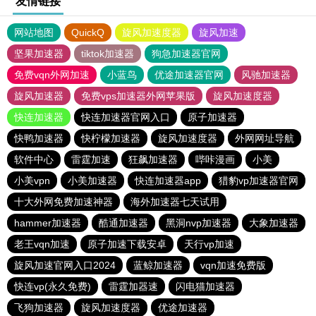
友情链接
网站地图
QuickQ
旋风加速度器
旋风加速
坚果加速器
tiktok加速器
狗急加速器官网
免费vqn外网加速
小蓝鸟
优途加速器官网
风驰加速器
旋风加速器
免费vps加速器外网苹果版
旋风加速度器
快连加速器
快连加速器官网入口
原子加速器
快鸭加速器
快柠檬加速器
旋风加速度器
外网网址导航
软件中心
雷霆加速
狂飙加速器
哔咔漫画
小美
小美vpn
小美加速器
快连加速器app
猎豹vp加速器官网
十大外网免费加速神器
海外加速器七天试用
hammer加速器
酷通加速器
黑洞nvp加速器
大象加速器
老王vqn加速
原子加速下载安卓
天行vp加速
旋风加速官网入口2024
蓝鲸加速器
vqn加速免费版
快连vp(永久免费)
雷霆加器速
闪电猫加速器
飞狗加速器
旋风加速度器
优途加速器