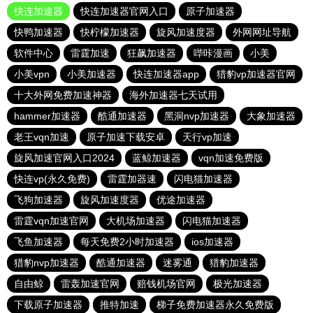
快连加速器
快连加速器官网入口
原子加速器
快鸭加速器
快柠檬加速器
旋风加速度器
外网网址导航
软件中心
雷霆加速
狂飙加速器
哔咔漫画
小美
小美vpn
小美加速器
快连加速器app
猎豹vp加速器官网
十大外网免费加速神器
海外加速器七天试用
hammer加速器
酷通加速器
黑洞nvp加速器
大象加速器
老王vqn加速
原子加速下载安卓
天行vp加速
旋风加速官网入口2024
蓝鲸加速器
vqn加速免费版
快连vp(永久免费)
雷霆加器速
闪电猫加速器
飞狗加速器
旋风加速度器
优途加速器
雷霆vqn加速官网
大机场加速器
闪电猫加速器
飞鱼加速器
每天免费2小时加速器
ios加速器
猎豹nvp加速器
酷通加速器
迷雾通
猎豹加速器
自由鲸
雷轰加速官网
赔钱机场官网
极光加速器
下载原子加速器
推特加速
梯子免费加速器永久免费版