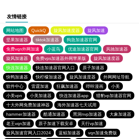
友情链接
网站地图
QuickQ
旋风加速度器
旋风加速
坚果加速器
tiktok加速器
狗急加速器官网
免费vqn外网加速
小蓝鸟
优途加速器官网
风驰加速器
旋风加速器
免费vps加速器外网苹果版
旋风加速度器
快连加速器
快连加速器官网入口
原子加速器
快鸭加速器
快柠檬加速器
旋风加速度器
外网网址导航
软件中心
雷霆加速
狂飙加速器
哔咔漫画
小美
小美vpn
小美加速器
快连加速器app
猎豹vp加速器官网
十大外网免费加速神器
海外加速器七天试用
hammer加速器
酷通加速器
黑洞nvp加速器
大象加速器
老王vqn加速
原子加速下载安卓
天行vp加速
旋风加速官网入口2024
蓝鲸加速器
vqn加速免费版