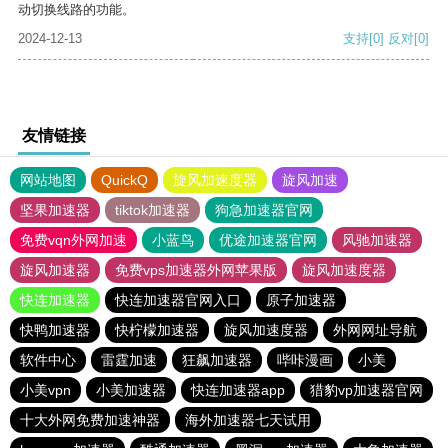
动切换线路的功能。
2024-12-13
支持
[0]
反对
[0]
友情链接
网站地图
QuickQ
旋风加速度器
旋风加速
坚果加速器
tiktok加速器
狗急加速器官网
免费vqn外网加速
小蓝鸟
优途加速器官网
风驰加速器
旋风加速器
免费vps加速器外网苹果版
旋风加速度器
快连加速器
快连加速器官网入口
原子加速器
快鸭加速器
快柠檬加速器
旋风加速度器
外网网址导航
软件中心
雷霆加速
狂飙加速器
哔咔漫画
小美
小美vpn
小美加速器
快连加速器app
猎豹vp加速器官网
十大外网免费加速神器
海外加速器七天试用