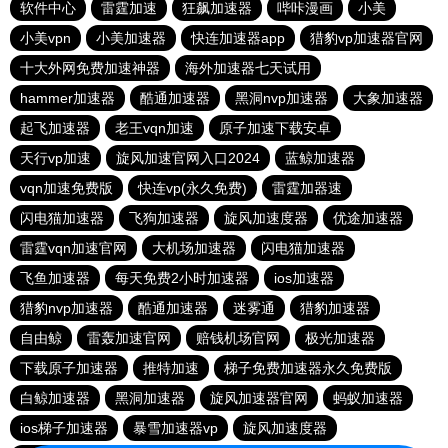
软件中心
雷霆加速
狂飙加速器
哔咔漫画
小美
小美vpn
小美加速器
快连加速器app
猎豹vp加速器官网
十大外网免费加速神器
海外加速器七天试用
hammer加速器
酷通加速器
黑洞nvp加速器
大象加速器
起飞加速器
老王vqn加速
原子加速下载安卓
天行vp加速
旋风加速官网入口2024
蓝鲸加速器
vqn加速免费版
快连vp(永久免费)
雷霆加器速
闪电猫加速器
飞狗加速器
旋风加速度器
优途加速器
雷霆vqn加速官网
大机场加速器
闪电猫加速器
飞鱼加速器
每天免费2小时加速器
ios加速器
猎豹nvp加速器
酷通加速器
迷雾通
猎豹加速器
自由鲸
雷轰加速官网
赔钱机场官网
极光加速器
下载原子加速器
推特加速
梯子免费加速器永久免费版
白鲸加速器
黑洞加速器
旋风加速器官网
蚂蚁加速器
ios梯子加速器
暴雪加速器vp
旋风加速度器