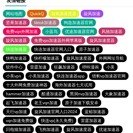
友情链接
网站地图
QuickQ
旋风加速度器
旋风加速
坚果加速器
tiktok加速器
狗急加速器官网
免费vqn外网加速
小蓝鸟
优途加速器官网
风驰加速器
旋风加速器
免费vps加速器外网苹果版
旋风加速度器
快连加速器
快连加速器官网入口
原子加速器
快鸭加速器
快柠檬加速器
旋风加速度器
外网网址导航
软件中心
雷霆加速
狂飙加速器
哔咔漫画
小美
小美vpn
小美加速器
快连加速器app
猎豹vp加速器官网
十大外网免费加速神器
海外加速器七天试用
hammer加速器
酷通加速器
黑洞nvp加速器
大象加速器
起飞加速器
老王vqn加速
原子加速下载安卓
天行vp加速
旋风加速官网入口2024
蓝鲸加速器
vqn加速免费版
快连vp(永久免费)
雷霆加器速
闪电猫加速器
飞狗加速器
旋风加速度器
优途加速器