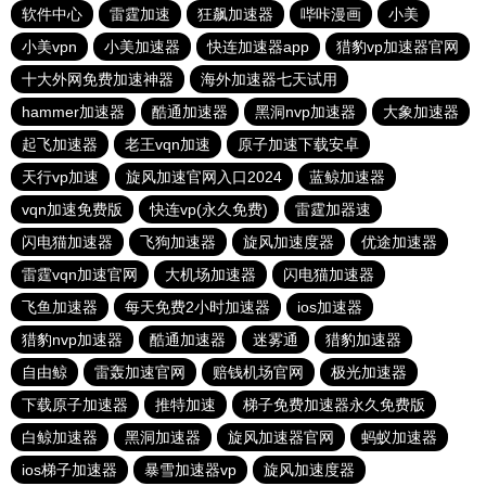
软件中心
雷霆加速
狂飙加速器
哔咔漫画
小美
小美vpn
小美加速器
快连加速器app
猎豹vp加速器官网
十大外网免费加速神器
海外加速器七天试用
hammer加速器
酷通加速器
黑洞nvp加速器
大象加速器
起飞加速器
老王vqn加速
原子加速下载安卓
天行vp加速
旋风加速官网入口2024
蓝鲸加速器
vqn加速免费版
快连vp(永久免费)
雷霆加器速
闪电猫加速器
飞狗加速器
旋风加速度器
优途加速器
雷霆vqn加速官网
大机场加速器
闪电猫加速器
飞鱼加速器
每天免费2小时加速器
ios加速器
猎豹nvp加速器
酷通加速器
迷雾通
猎豹加速器
自由鲸
雷轰加速官网
赔钱机场官网
极光加速器
下载原子加速器
推特加速
梯子免费加速器永久免费版
白鲸加速器
黑洞加速器
旋风加速器官网
蚂蚁加速器
ios梯子加速器
暴雪加速器vp
旋风加速度器