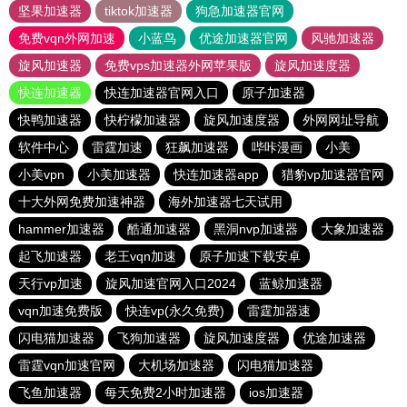
坚果加速器
tiktok加速器
狗急加速器官网
免费vqn外网加速
小蓝鸟
优途加速器官网
风驰加速器
旋风加速器
免费vps加速器外网苹果版
旋风加速度器
快连加速器
快连加速器官网入口
原子加速器
快鸭加速器
快柠檬加速器
旋风加速度器
外网网址导航
软件中心
雷霆加速
狂飙加速器
哔咔漫画
小美
小美vpn
小美加速器
快连加速器app
猎豹vp加速器官网
十大外网免费加速神器
海外加速器七天试用
hammer加速器
酷通加速器
黑洞nvp加速器
大象加速器
起飞加速器
老王vqn加速
原子加速下载安卓
天行vp加速
旋风加速官网入口2024
蓝鲸加速器
vqn加速免费版
快连vp(永久免费)
雷霆加器速
闪电猫加速器
飞狗加速器
旋风加速度器
优途加速器
雷霆vqn加速官网
大机场加速器
闪电猫加速器
飞鱼加速器
每天免费2小时加速器
ios加速器