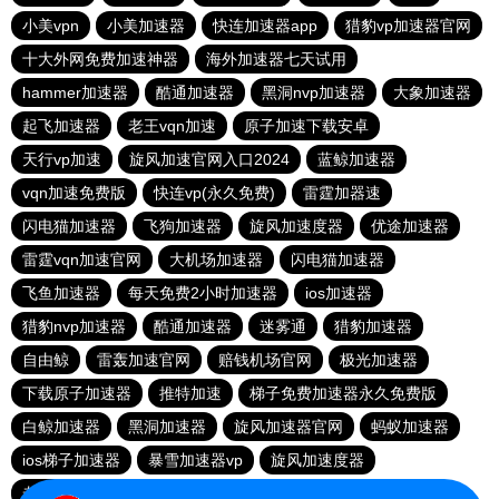
小美vpn
小美加速器
快连加速器app
猎豹vp加速器官网
十大外网免费加速神器
海外加速器七天试用
hammer加速器
酷通加速器
黑洞nvp加速器
大象加速器
起飞加速器
老王vqn加速
原子加速下载安卓
天行vp加速
旋风加速官网入口2024
蓝鲸加速器
vqn加速免费版
快连vp(永久免费)
雷霆加器速
闪电猫加速器
飞狗加速器
旋风加速度器
优途加速器
雷霆vqn加速官网
大机场加速器
闪电猫加速器
飞鱼加速器
每天免费2小时加速器
ios加速器
猎豹nvp加速器
酷通加速器
迷雾通
猎豹加速器
自由鲸
雷轰加速官网
赔钱机场官网
极光加速器
下载原子加速器
推特加速
梯子免费加速器永久免费版
白鲸加速器
黑洞加速器
旋风加速器官网
蚂蚁加速器
ios梯子加速器
暴雪加速器vp
旋风加速度器
老佛爷加速器
极光aurora加速器
加速器试用30分钟