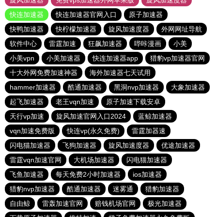
旋风加速器
免费vps加速器外网苹果版
旋风加速度器
快连加速器
快连加速器官网入口
原子加速器
快鸭加速器
快柠檬加速器
旋风加速度器
外网网址导航
软件中心
雷霆加速
狂飙加速器
哔咔漫画
小美
小美vpn
小美加速器
快连加速器app
猎豹vp加速器官网
十大外网免费加速神器
海外加速器七天试用
hammer加速器
酷通加速器
黑洞nvp加速器
大象加速器
起飞加速器
老王vqn加速
原子加速下载安卓
天行vp加速
旋风加速官网入口2024
蓝鲸加速器
vqn加速免费版
快连vp(永久免费)
雷霆加器速
闪电猫加速器
飞狗加速器
旋风加速度器
优途加速器
雷霆vqn加速官网
大机场加速器
闪电猫加速器
飞鱼加速器
每天免费2小时加速器
ios加速器
猎豹nvp加速器
酷通加速器
迷雾通
猎豹加速器
自由鲸
雷轰加速官网
赔钱机场官网
极光加速器