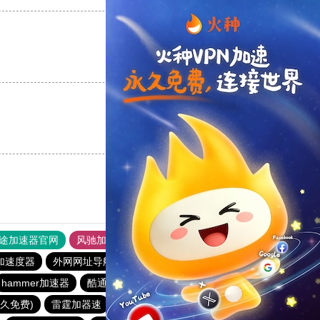
支持
[0]
反对
[0]
支持
[0]
反对
[0]
途加速器官网
风驰加速器
旋风加速器
加速度器
外网网址导航
软件中心
雷霆加速
狂飙加速器
hammer加速器
酷通加速器
黑洞nvp加速器
大象加速器
永久免费)
雷霆加器速
闪电猫加速器
飞狗加速器