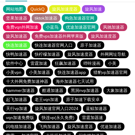
网站地图
QuickQ
旋风加速度器
旋风加速
坚果加速器
tiktok加速器
狗急加速器官网
免费vqn外网加速
小蓝鸟
优途加速器官网
风驰加速器
旋风加速器
免费vps加速器外网苹果版
旋风加速度器
快连加速器
快连加速器官网入口
原子加速器
快鸭加速器
快柠檬加速器
旋风加速度器
外网网址导航
软件中心
雷霆加速
狂飙加速器
哔咔漫画
小美
小美vpn
小美加速器
快连加速器app
猎豹vp加速器官网
十大外网免费加速神器
海外加速器七天试用
hammer加速器
酷通加速器
黑洞nvp加速器
大象加速器
起飞加速器
老王vqn加速
原子加速下载安卓
天行vp加速
旋风加速官网入口2024
蓝鲸加速器
vqn加速免费版
快连vp(永久免费)
雷霆加器速
闪电猫加速器
飞狗加速器
旋风加速度器
优途加速器